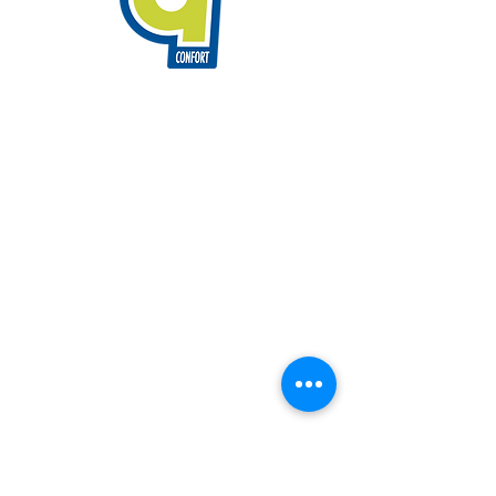
info@9confort.com
Riera Pare Fita, 15 · 08350,
Arenys de Mar · Barcelona
93 795 61 85
Emergències
via Whatsapp:
697537657
Política de cookies
9 Confort © | Tots els drets reservats
Política de privacitat