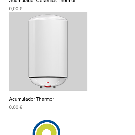
Acumulador Ceramics Thermor
Preu
0,00 €
Acumulador Thermor
Preu
0,00 €